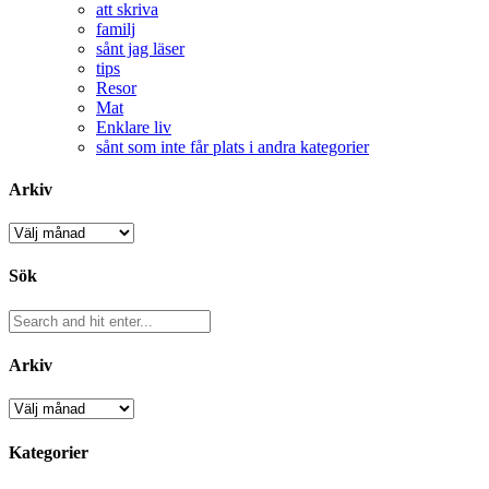
att skriva
familj
sånt jag läser
tips
Resor
Mat
Enklare liv
sånt som inte får plats i andra kategorier
Arkiv
Arkiv
Sök
Arkiv
Arkiv
Kategorier