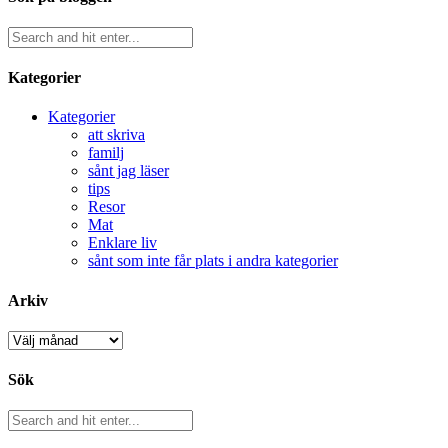
Kategorier
Kategorier
att skriva
familj
sånt jag läser
tips
Resor
Mat
Enklare liv
sånt som inte får plats i andra kategorier
Arkiv
Arkiv
Sök