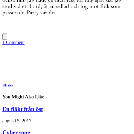
också fint. Jag hade en liten fest för mig själv där jag
stod vid ett bord, åt en sallad och log mot folk som
passerade. Party var det.
1 Comment
Ulrika
You Might Also Like
En fläkt från öst
augusti 5, 2017
Cyber song