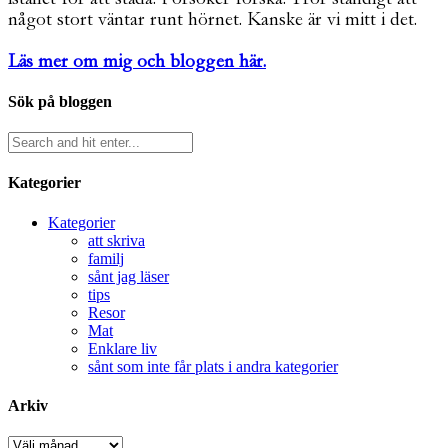
något stort väntar runt hörnet. Kanske är vi mitt i det.
Läs mer om mig och bloggen här.
Sök på bloggen
Kategorier
Kategorier
att skriva
familj
sånt jag läser
tips
Resor
Mat
Enklare liv
sånt som inte får plats i andra kategorier
Arkiv
Arkiv