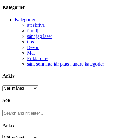
Kategorier
Kategorier
att skriva
familj
sånt jag läser
tips
Resor
Mat
Enklare liv
sånt som inte får plats i andra kategorier
Arkiv
Arkiv
Sök
Arkiv
Arkiv