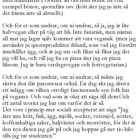
med mandlarna i. Godare än om man skulle ha i till
exempel bönor, quornfärs osv. (kött äter jag ju inte så
det känns inte så aktuellt.)
Och för er som undrar, om ni undrar, så ja, jag är lite
halvvegan eller på väg att bli. Inte fanatisk, men nästan
all mat jag lagar själv kommer att vara vegansk. (men jag
använder ju quornprodukter ibland, som vad jag förstått
innehåller ägg, och är jag ute och fikar så fikar jag det
jag vill ha, och vill jag ha en pizza äter jag en pizza
liksom. Jag är bara vardagsvegan och festvegetarian.)
Och för er som undrar, om ni undrar, så måste jag
skriva den där parentesen också. En dag ska jag skriva
ett inlägg om vilken otroligt fascinerande syn folk har
på veganer. Och vad som är okej att säga till dem.Och
ett antal teorier jag har om varför det är så.
Det vore i princip mer socialt accepterat att säga ”Jag
äter inte kött, fisk, ägg, mjölk, socker, vetemjöl, nötter,
koffeinhaltiga saker, baljväxter och morrötter, för det är
den nya dieten jag går på och jag hoppas gå ner tio kilo
tills jag tar studenten.”