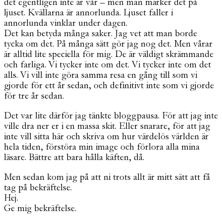
det egentligen inte är vår – men man märker det på
ljuset. Kvällarna är annorlunda. Ljuset faller i
annorlunda vinklar under dagen.
Det kan betyda många saker. Jag vet att man borde
tycka om det. På många sätt gör jag nog det. Men vårar
är alltid lite speciella för mig. De är väldigt skrämmande
och farliga. Vi tycker inte om det. Vi tycker inte om det
alls. Vi vill inte göra samma resa en gång till som vi
gjorde för ett år sedan, och definitivt inte som vi gjorde
för tre år sedan.
Det var lite därför jag tänkte bloggpausa. För att jag inte
ville dra ner er i en massa skit. Eller snarare, för att jag
inte vill sitta här och skriva om hur värdelös världen är
hela tiden, förstöra min image och förlora alla mina
läsare. Bättre att bara hålla käften, då.
Men sedan kom jag på att ni trots allt är mitt sätt att få
tag på bekräftelse.
Hej.
Ge mig bekräftelse.