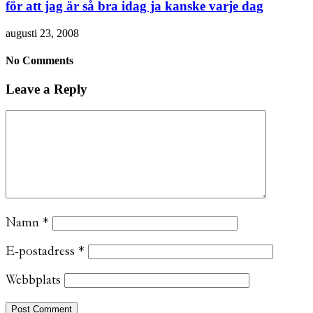
för att jag är så bra idag ja kanske varje dag
augusti 23, 2008
No Comments
Leave a Reply
Namn
*
E-postadress
*
Webbplats