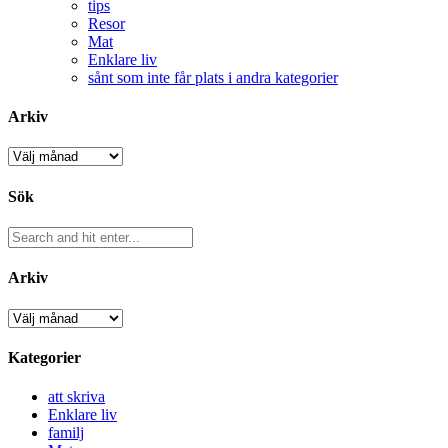
tips
Resor
Mat
Enklare liv
sånt som inte får plats i andra kategorier
Arkiv
Arkiv
Sök
Arkiv
Arkiv
Kategorier
att skriva
Enklare liv
familj