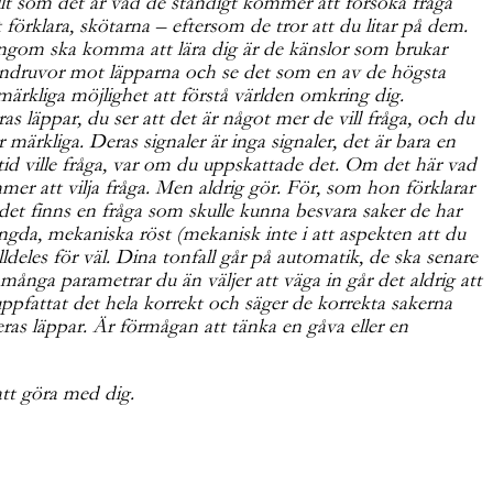
lt som det är vad de ständigt kommer att försöka fråga
 förklara, skötarna – eftersom de tror att du litar på dem.
måningom ska komma att lära dig är de känslor som brukar
 vindruvor mot läpparna och se det som en av de högsta
ärkliga möjlighet att förstå världen omkring dig.
s läppar, du ser att det är något mer de vill fråga, och du
 märkliga. Deras signaler är inga signaler, det är bara en
ltid ville fråga, var om du uppskattade det. Om det här vad
mer att vilja fråga. Men aldrig gör. För, som hon förklarar
ch det finns en fråga som skulle kunna besvara saker de har
ängda, mekaniska röst (mekanisk inte i att aspekten att du
lldeles för väl. Dina tonfall går på automatik, de ska senare
 många parametrar du än väljer att väga in går det aldrig att
ppfattat det hela korrekt och säger de korrekta sakerna
eras läppar. Är förmågan att tänka en gåva eller en
att göra med dig.