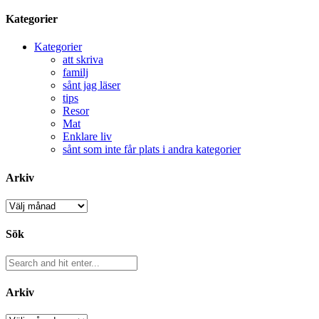
Kategorier
Kategorier
att skriva
familj
sånt jag läser
tips
Resor
Mat
Enklare liv
sånt som inte får plats i andra kategorier
Arkiv
Arkiv
Sök
Arkiv