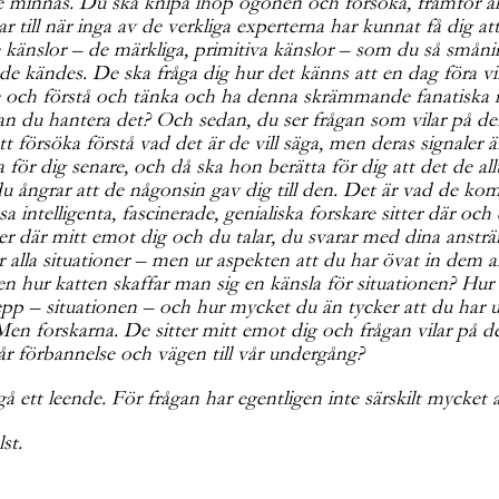
e minnas. Du ska knipa ihop ögonen och försöka, framför al
 till när inga av de verkliga experterna har kunnat få dig att
nna de känslor – de märkliga, primitiva känslor – som du så s
ande kändes. De ska fråga dig hur det känns att en dag föra
 se och förstå och tänka och ha denna skrämmande fanatiska m
an du hantera det? Och sedan, du ser frågan som vilar på dera
 försöka förstå vad det är de vill säga, men deras signaler är
 för dig senare, och då ska hon berätta för dig att det de al
du ångrar att de någonsin gav dig till den. Det är vad de kom
ssa intelligenta, fascinerade, genialiska forskare sitter där o
tter där mitt emot dig och du talar, du svarar med dina anstr
ör alla situationer – men ur aspekten att du har övat in dem a
Men hur katten skaffar man sig en känsla för situationen? Hur
pp – situationen – och hur mycket du än tycker att du har u
) Men forskarna. De sitter mitt emot dig och frågan vilar på d
år förbannelse och vägen till vår undergång?
 ett leende. För frågan har egentligen inte särskilt mycket 
st.