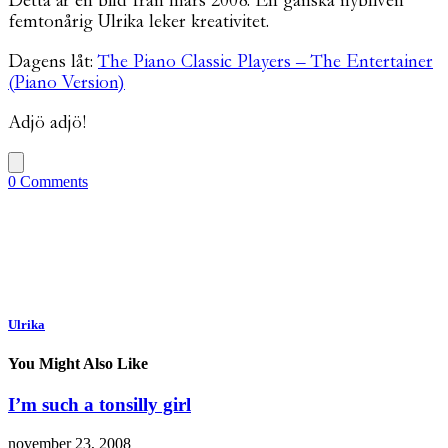
Detta är en bild från mars 2008. En ganska nybliven
femtonårig Ulrika leker kreativitet.
Dagens låt:
The Piano Classic Players – The Entertainer
(Piano Version)
Adjö adjö!
0 Comments
Ulrika
You Might Also Like
I’m such a tonsilly girl
november 23, 2008