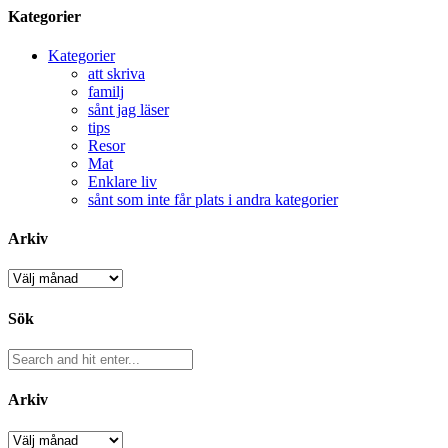
Kategorier
Kategorier
att skriva
familj
sånt jag läser
tips
Resor
Mat
Enklare liv
sånt som inte får plats i andra kategorier
Arkiv
Arkiv
Sök
Arkiv
Arkiv