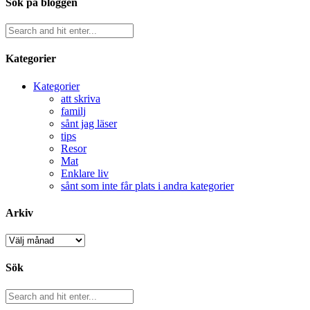
Sök på bloggen
Kategorier
Kategorier
att skriva
familj
sånt jag läser
tips
Resor
Mat
Enklare liv
sånt som inte får plats i andra kategorier
Arkiv
Arkiv
Sök