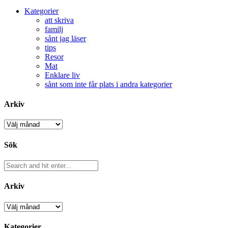
Kategorier
att skriva
familj
sånt jag läser
tips
Resor
Mat
Enklare liv
sånt som inte får plats i andra kategorier
Arkiv
Arkiv
Sök
Arkiv
Arkiv
Kategorier