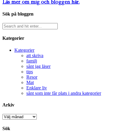
Läs mer om mig och bloggen här.
Sök på bloggen
Kategorier
Kategorier
att skriva
familj
sånt jag läser
tips
Resor
Mat
Enklare liv
sånt som inte får plats i andra kategorier
Arkiv
Arkiv
Sök