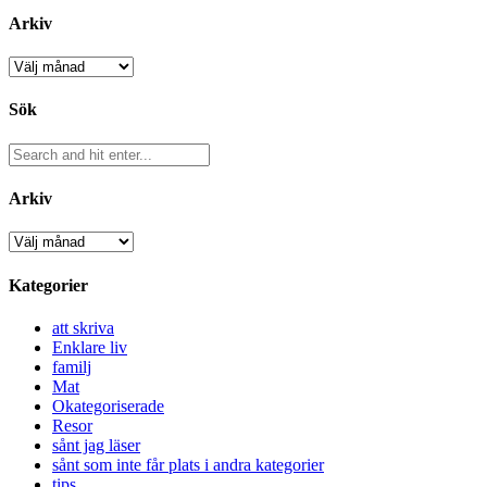
Arkiv
Arkiv
Sök
Arkiv
Arkiv
Kategorier
att skriva
Enklare liv
familj
Mat
Okategoriserade
Resor
sånt jag läser
sånt som inte får plats i andra kategorier
tips