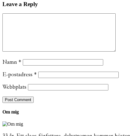
Leave a Reply
Namn
*
E-postadress
*
Webbplats
Om mig
33 år. Ett slags författare, debutroman kommer hösten