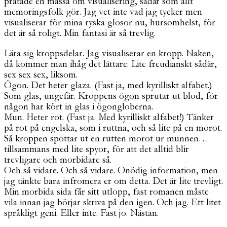
pratade en massa om visualisering, sådär som allt
memoringsfolk gör. Jag vet inte vad jag tycker men
visualiserar för mina ryska glosor nu, hursomhelst, för
det är så roligt. Min fantasi är så trevlig.
Lära sig kroppsdelar. Jag visualiserar en kropp. Naken,
då kommer man ihåg det lättare. Lite freudianskt sådär,
sex sex sex, liksom.
Ögon. Det heter glaza. (Fast ja, med kyrilliskt alfabet.)
Som glas, ungefär. Kroppens ögon sprutar ut blod, för
någon har kört in glas i ögongloberna.
Mun. Heter rot. (Fast ja. Med kyrilliskt alfabet!) Tänker
på rot på engelska, som i ruttna, och så lite på en morot.
Så kroppen spottar ut en rutten morot ur munnen…
tillsammans med lite spyor, för att det alltid blir
trevligare och morbidare så.
Och så vidare. Och så vidare. Onödig information, men
jag tänkte bara infromera er om detta. Det är lite trevligt.
Min morbida sida får sitt utlopp, fast romanen måste
vila innan jag börjar skriva på den igen. Och jag. Ett litet
språkligt geni. Eller inte. Fast jo. Nästan.