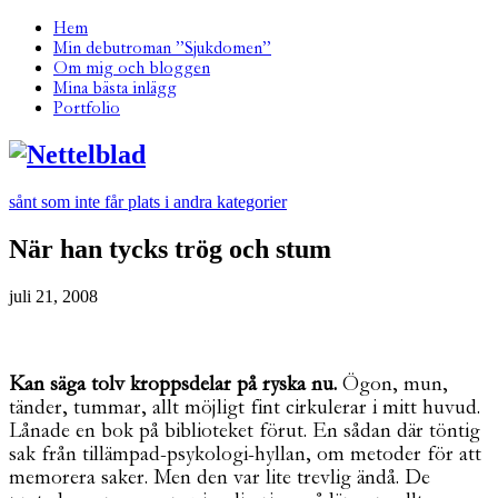
Hem
Min debutroman ”Sjukdomen”
Om mig och bloggen
Mina bästa inlägg
Portfolio
sånt som inte får plats i andra kategorier
När han tycks trög och stum
juli 21, 2008
Kan säga tolv kroppsdelar på ryska nu.
Ögon, mun,
tänder, tummar, allt möjligt fint cirkulerar i mitt huvud.
Lånade en bok på biblioteket förut. En sådan där töntig
sak från tillämpad-psykologi-hyllan, om metoder för att
memorera saker. Men den var lite trevlig ändå. De