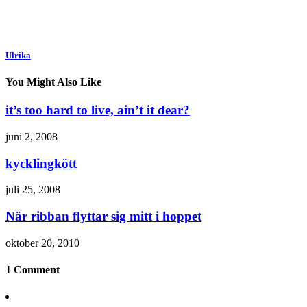
Ulrika
You Might Also Like
it’s too hard to live, ain’t it dear?
juni 2, 2008
kycklingkött
juli 25, 2008
När ribban flyttar sig mitt i hoppet
oktober 20, 2010
1 Comment