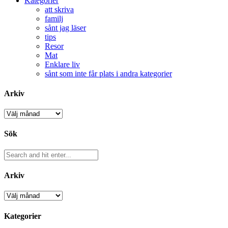
Kategorier
att skriva
familj
sånt jag läser
tips
Resor
Mat
Enklare liv
sånt som inte får plats i andra kategorier
Arkiv
Arkiv
Sök
Arkiv
Arkiv
Kategorier