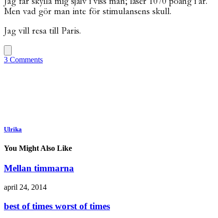
Jag får skylla mig själv i viss mån; läser 1070 poäng i år.
Men vad gör man inte för stimulansens skull.
Jag vill resa till Paris.
3 Comments
Ulrika
You Might Also Like
Mellan timmarna
april 24, 2014
best of times worst of times