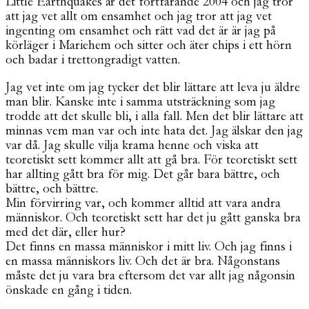
Little Earthquakes är det fortfarande 2004 och jag tror
att jag vet allt om ensamhet och jag tror att jag vet
ingenting om ensamhet och rätt vad det är är jag på
körläger i Mariehem och sitter och äter chips i ett hörn
och badar i trettongradigt vatten.
Jag vet inte om jag tycker det blir lättare att leva ju äldre
man blir. Kanske inte i samma utsträckning som jag
trodde att det skulle bli, i alla fall. Men det blir lättare att
minnas vem man var och inte hata det. Jag älskar den jag
var då. Jag skulle vilja krama henne och viska att
teoretiskt sett kommer allt att gå bra. För teoretiskt sett
har allting gått bra för mig. Det går bara bättre, och
bättre, och bättre.
Min förvirring var, och kommer alltid att vara andra
människor. Och teoretiskt sett har det ju gått ganska bra
med det där, eller hur?
Det finns en massa människor i mitt liv. Och jag finns i
en massa människors liv. Och det är bra. Någonstans
måste det ju vara bra eftersom det var allt jag någonsin
önskade en gång i tiden.