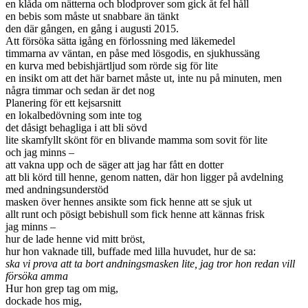
en klåda om nätterna och blodprover som gick åt fel håll
en bebis som måste ut snabbare än tänkt
den där gången, en gång i augusti 2015.
Att försöka sätta igång en förlossning med läkemedel
timmarna av väntan, en påse med lösgodis, en sjukhussäng
en kurva med bebishjärtljud som rörde sig för lite
en insikt om att det här barnet måste ut, inte nu på minuten, men
några timmar och sedan är det nog
Planering för ett kejsarsnitt
en lokalbedövning som inte tog
det dåsigt behagliga i att bli sövd
lite skamfyllt skönt för en blivande mamma som sovit för lite
och jag minns –
att vakna upp och de säger att jag har fått en dotter
att bli körd till henne, genom natten, där hon ligger på avdelning
med andningsunderstöd
masken över hennes ansikte som fick henne att se sjuk ut
allt runt och pösigt bebishull som fick henne att kännas frisk
jag minns –
hur de lade henne vid mitt bröst,
hur hon vaknade till, buffade med lilla huvudet, hur de sa:
ska vi prova att ta bort andningsmasken lite, jag tror hon redan vill
försöka amma
Hur hon grep tag om mig,
dockade hos mig,