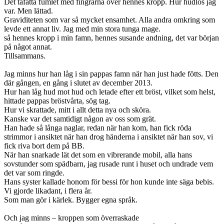
Det tafatta fumlet med fingrarna över hennes kropp. Hur hudlös jag
var. Men lättad.
Graviditeten som var så mycket ensamhet. Alla andra omkring som
levde ett annat liv. Jag med min stora tunga mage.
så hennes kropp i min famn, hennes susande andning, det var början
på något annat.
Tillsammans.
Jag minns hur han låg i sin pappas famn när han just hade fötts. Den
där gången, en gång i slutet av december 2013.
Hur han låg hud mot hud och letade efter ett bröst, vilket som helst,
hittade pappas bröstvårta, sög tag.
Hur vi skrattade, mitt i allt detta nya och sköra.
Kanske var det samtidigt någon av oss som grät.
Han hade så långa naglar, redan när han kom, han fick röda
strimmor i ansiktet när han drog händerna i ansiktet när han sov, vi
fick riva bort dem på BB.
När han snarkade lät det som en vibrerande mobil, alla hans
sovstunder som spädbarn, jag rusade runt i huset och undrade vem
det var som ringde.
Hans syster kallade honom för bessi för hon kunde inte säga bebis.
Vi gjorde likadant, i flera år.
Som man gör i kärlek. Bygger egna språk.
Och jag minns – kroppen som överraskade