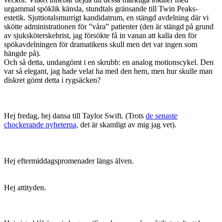
urgammal spöklik känsla, stundtals gränsande till Twin Peaks-
estetik. Sjuttiotalsmurrigt kandidatrum, en stängd avdelning där vi
skötte administrationen för ”våra” patienter (den är stängd på grund
av sjuksköterskebrist, jag försökte få in vanan att kalla den för
spökavdelningen för dramatikens skull men det var ingen som
hängde på).
Och så detta, undangömt i en skrubb: en analog motionscykel. Den
var så elegant, jag hade velat ha med den hem, men hur skulle man
diskret gömt detta i rygsäcken?
Hej fredag, hej dansa till Taylor Swift. (Trots
de senaste
chockerande nyheterna,
det är skamligt av mig jag vet).
Hej eftermiddagspromenader längs älven.
Hej attityden.