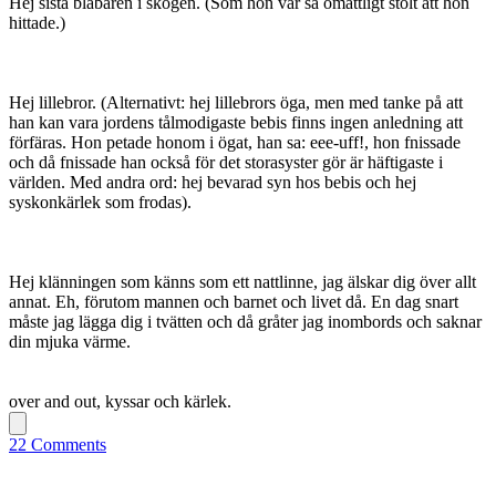
Hej sista blåbären i skogen. (Som hon var så omåttligt stolt att hon
hittade.)
Hej lillebror. (Alternativt: hej lillebrors öga, men med tanke på att
han kan vara jordens tålmodigaste bebis finns ingen anledning att
förfäras. Hon petade honom i ögat, han sa: eee-uff!, hon fnissade
och då fnissade han också för det storasyster gör är häftigaste i
världen. Med andra ord: hej bevarad syn hos bebis och hej
syskonkärlek som frodas).
Hej klänningen som känns som ett nattlinne, jag älskar dig över allt
annat. Eh, förutom mannen och barnet och livet då. En dag snart
måste jag lägga dig i tvätten och då gråter jag inombords och saknar
din mjuka värme.
over and out, kyssar och kärlek.
22 Comments