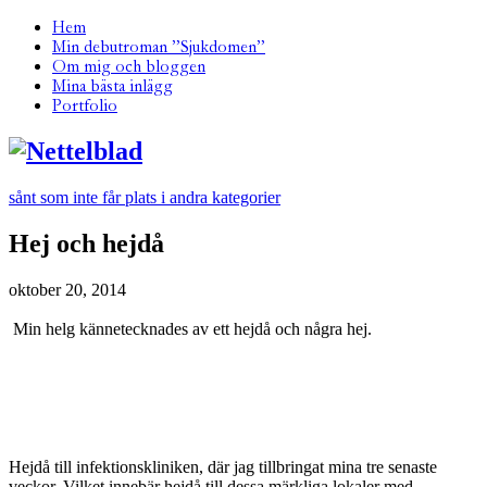
Hem
Min debutroman ”Sjukdomen”
Om mig och bloggen
Mina bästa inlägg
Portfolio
sånt som inte får plats i andra kategorier
Hej och hejdå
oktober 20, 2014
Min helg kännetecknades av ett hejdå och några hej.
Hejdå till infektionskliniken, där jag tillbringat mina tre senaste
veckor. Vilket innebär hejdå till dessa märkliga lokaler med