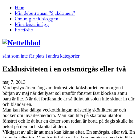
Hem
Min debutroman ”Sjukdomen”
Om mig och bloggen
Mina bästa inlägg
Portfolio
sånt som inte får plats i andra kategorier
Exklusiviteten i en ostsmörgås eller två
maj 7, 2013
Vardagslyx är en långsam frukost vid köksbordet, en morgon i
början av maj när det lyser sol utanför fönstret fast klockan ännu
bara är lite. När det fortfarande är så tidigt att solen inte skiner in där
och bländar en.
Man kan läsa dåliga veckotidningar, mästerlig skönlitteratur och
böcker om invärtesmedicin. Man kan titta på skatorna utanför
fönstret och le åt hur en dotter som redan är borta på dagis skulle ha
pekat på dem och skrattat åt dem.
Viktigast av allt är att man kan känna efter. En smörgås, eller två. En
kopp te, eller tre. Man har tid att smaka, kommunicera med sin lilla