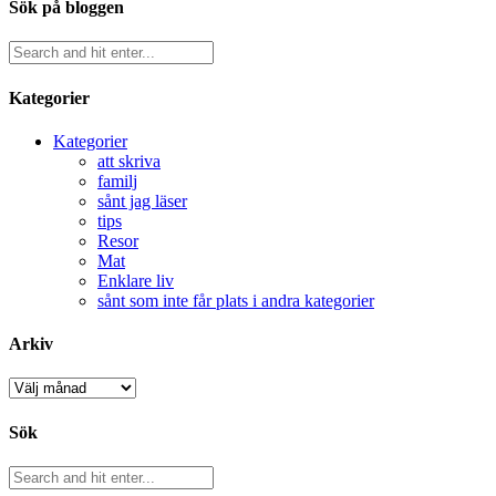
Sök på bloggen
Kategorier
Kategorier
att skriva
familj
sånt jag läser
tips
Resor
Mat
Enklare liv
sånt som inte får plats i andra kategorier
Arkiv
Arkiv
Sök