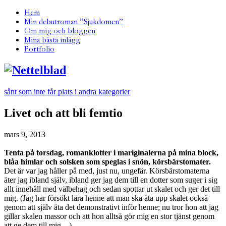
Hem
Min debutroman ”Sjukdomen”
Om mig och bloggen
Mina bästa inlägg
Portfolio
sånt som inte får plats i andra kategorier
Livet och att bli femtio
mars 9, 2013
Tenta på torsdag, romanklotter i mariginalerna på mina block,
blåa himlar och solsken som speglas i snön, körsbärstomater.
Det är var jag håller på med, just nu, ungefär. Körsbärstomaterna
äter jag ibland själv, ibland ger jag dem till en dotter som suger i sig
allt innehåll med välbehag och sedan spottar ut skalet och ger det till
mig. (Jag har försökt lära henne att man ska äta upp skalet också
genom att själv äta det demonstrativt inför henne; nu tror hon att jag
gillar skalen massor och att hon alltså gör mig en stor tjänst genom
att ge dem till mig…)