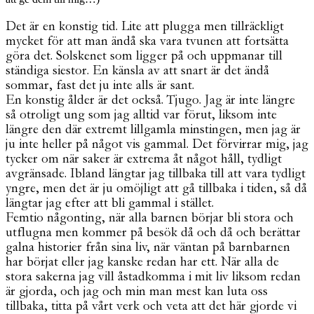
Det är en konstig tid. Lite att plugga men tillräckligt
mycket för att man ändå ska vara tvunen att fortsätta
göra det. Solskenet som ligger på och uppmanar till
ständiga siestor. En känsla av att snart är det ändå
sommar, fast det ju inte alls är sant.
En konstig ålder är det också. Tjugo. Jag är inte längre
så otroligt ung som jag alltid var förut, liksom inte
längre den där extremt lillgamla minstingen, men jag är
ju inte heller på något vis gammal. Det förvirrar mig, jag
tycker om när saker är extrema åt något håll, tydligt
avgränsade. Ibland längtar jag tillbaka till att vara tydligt
yngre, men det är ju omöjligt att gå tillbaka i tiden, så då
längtar jag efter att bli gammal i stället.
Femtio någonting, när alla barnen börjar bli stora och
utflugna men kommer på besök då och då och berättar
galna historier från sina liv, när väntan på barnbarnen
har börjat eller jag kanske redan har ett. När alla de
stora sakerna jag vill åstadkomma i mit liv liksom redan
är gjorda, och jag och min man mest kan luta oss
tillbaka, titta på vårt verk och veta att det här gjorde vi