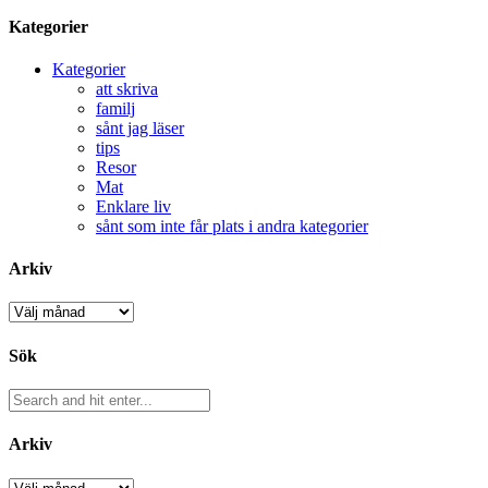
Kategorier
Kategorier
att skriva
familj
sånt jag läser
tips
Resor
Mat
Enklare liv
sånt som inte får plats i andra kategorier
Arkiv
Arkiv
Sök
Arkiv
Arkiv