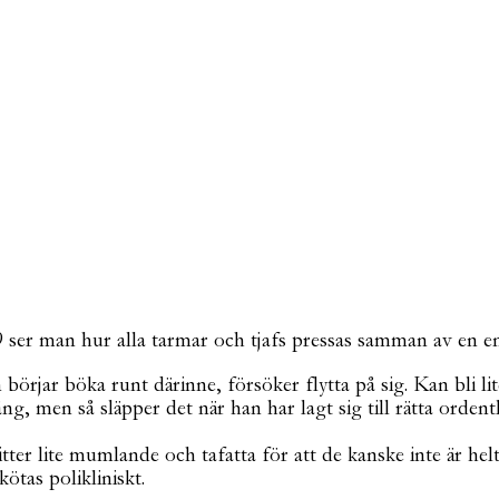
9 ser man hur alla tarmar och tjafs pressas samman av en e
n börjar böka runt därinne, försöker flytta på sig. Kan bli
g, men så släpper det när han har lagt sig till rätta ordentl
tter lite mumlande och tafatta för att de kanske inte är hel
tas polikliniskt.