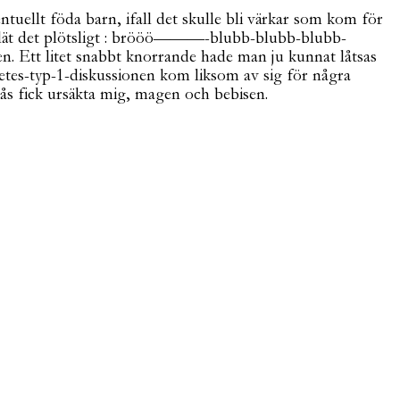
uellt föda barn, ifall det skulle bli värkar som kom för
så lät det plötsligt : brööö———-blubb-blubb-blubb-
. Ett litet snabbt knorrande hade man ju kunnat låtsas
betes-typ-1-diskussionen kom liksom av sig för några
tås fick ursäkta mig, magen och bebisen.