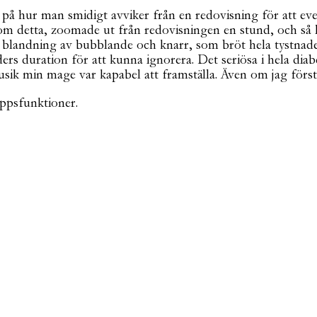
 hur man smidigt avviker från en redovisning för att event
kar om detta, zoomade ut från redovisningen en stund, och 
blandning av bubblande och knarr, som bröt hela tystnaden
rs duration för att kunna ignorera. Det seriösa i hela dia
usik min mage var kapabel att framställa. Även om jag förs
ppsfunktioner.