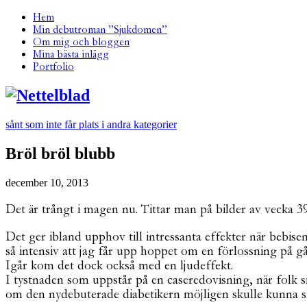
Hem
Min debutroman ”Sjukdomen”
Om mig och bloggen
Mina bästa inlägg
Portfolio
sånt som inte får plats i andra kategorier
Bröl bröl blubb
december 10, 2013
Det är trångt i magen nu. Tittar man på bilder av vecka 3
Det ger ibland upphov till intressanta effekter när bebise
så intensiv att jag får upp hoppet om en förlossning på gån
Igår kom det dock också med en ljudeffekt.
I tystnaden som uppstår på en caseredovisning, när folk si
om den nydebuterade diabetikern möjligen skulle kunna skö