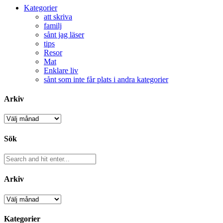
Kategorier
att skriva
familj
sånt jag läser
tips
Resor
Mat
Enklare liv
sånt som inte får plats i andra kategorier
Arkiv
Arkiv
Sök
Arkiv
Arkiv
Kategorier