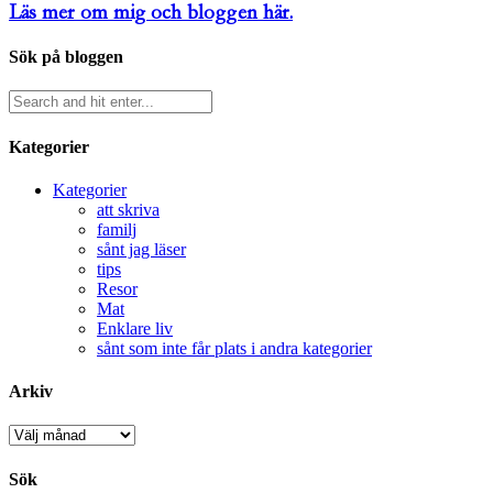
Läs mer om mig och bloggen här.
Sök på bloggen
Kategorier
Kategorier
att skriva
familj
sånt jag läser
tips
Resor
Mat
Enklare liv
sånt som inte får plats i andra kategorier
Arkiv
Arkiv
Sök