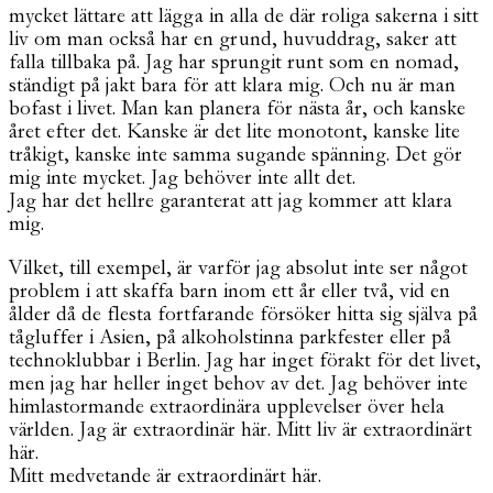
mycket lättare att lägga in alla de där roliga sakerna i sitt
liv om man också har en grund, huvuddrag, saker att
falla tillbaka på. Jag har sprungit runt som en nomad,
ständigt på jakt bara för att klara mig. Och nu är man
bofast i livet. Man kan planera för nästa år, och kanske
året efter det. Kanske är det lite monotont, kanske lite
tråkigt, kanske inte samma sugande spänning. Det gör
mig inte mycket. Jag behöver inte allt det.
Jag har det hellre garanterat att jag kommer att klara
mig.
Vilket, till exempel, är varför jag absolut inte ser något
problem i att skaffa barn inom ett år eller två, vid en
ålder då de flesta fortfarande försöker hitta sig själva på
tågluffer i Asien, på alkoholstinna parkfester eller på
technoklubbar i Berlin. Jag har inget förakt för det livet,
men jag har heller inget behov av det. Jag behöver inte
himlastormande extraordinära upplevelser över hela
världen. Jag är extraordinär här. Mitt liv är extraordinärt
här.
Mitt medvetande är extraordinärt här.