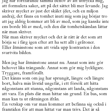
Jag har fortfarande samma behov av att uttrycka mig,
att formulera saker, att på det sättet bli mer levande. Jag
skriver mycket av just det skälet (det, och en miljon
andra); det finns en tomhet inuti mig som jag börjar tro
att jag aldrig kommer att bli av med, som jag kanske inte
ens borde bli av med, och den där tomhetskänslan lättar
när man skriver.
När man skriver mycket och det är rätt är det som att
börja se i färg igen efter att ha sett allt i gråtoner.
Eller åtminstone som att vrida upp kontrasten i den
svartvita bilden.
Men jag har åtminstone annat nu. Annat som inte gör
behovet lika trängande. Annat som gör mig lyckligare.
Tryggare, framförallt.
Det känns som om jag har sprungit, längre och längre
bort, halva min livstid ungefär, i ett försök att hitta
någonstans att stanna, någonstans att landa, någonstans
att vara. En plats där man hittar sin grund. En bas, som
man kan ta ut riktningen ifrån.
En vetskap om var man kommer att befinna sig också i
framtiden för att man hittat var man trivs. Det är så