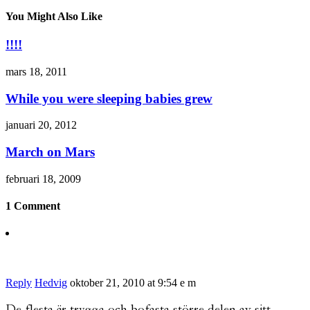
You Might Also Like
!!!!
mars 18, 2011
While you were sleeping babies grew
januari 20, 2012
March on Mars
februari 18, 2009
1 Comment
Reply
Hedvig
oktober 21, 2010 at 9:54 e m
De flesta är trygga och bofasta större delen av sitt