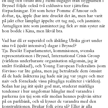
en dag och oftast inte.) Hemi bagaget från flygplatsen i
Bryssel följde också två exklusiva teer i jättefina
förpackningar. Ett som heter Pomme d’Amour och
doftar, tja, äpple (har inte druckit det än, men har varit
på jakt efter lämpligt äppelte ett tag nu), och jasminte.
Antagligen inte som jasminteet jag fick av min syster när
hon bodde i Kina, men likväl bra.
Vad har då er superidol och älskling Ulrika gjort under
sina två (sjukt intensiva!) dagar i Bryssel?
Tja. Besökt Euparlamentet, kommisionen, svenska
representationen i Bryssel, International Crisis Group
(världens underbaraste organisation någonsin, jag är
smått förälskad!), och Young European Federalists (som
förvisso var lite galna, men jag betraktade dem ömsint
då de hade åsikterna jag hade när jag var yngre och mer
naiv och förnekade vissa påtagliga realiteter i världen).
Sedan har jag ätit sjukt god mat, studerat märkliga
tendenser i hur ungdomar hånglar med varandra i
parkerna (en tjej som står medan hennes pojkvän sitter
på en parkbänk, och så kysser de varandra med den
konstruktionen. Brukar folk göra så? Eller är alla