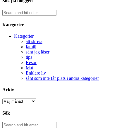
Sök på bloggen
Kategorier
Kategorier
att skriva
familj
sånt jag läser
tips
Resor
Mat
Enklare liv
sånt som inte får plats i andra kategorier
Arkiv
Arkiv
Sök