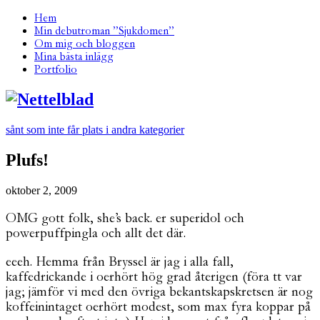
Hem
Min debutroman ”Sjukdomen”
Om mig och bloggen
Mina bästa inlägg
Portfolio
sånt som inte får plats i andra kategorier
Plufs!
oktober 2, 2009
OMG gott folk, she’s back. er superidol och
powerpuffpingla och allt det där.
eeeh. Hemma från Bryssel är jag i alla fall,
kaffedrickande i oerhört hög grad återigen (föra tt var
jag; jämför vi med den övriga bekantskapskretsen är nog
koffeinintaget oerhört modest, som max fyra koppar på