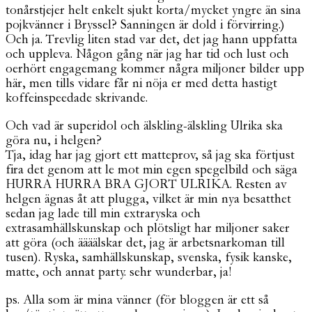
tonårstjejer helt enkelt sjukt korta/mycket yngre än sina
pojkvänner i Bryssel? Sanningen är dold i förvirring.)
Och ja. Trevlig liten stad var det, det jag hann uppfatta
och uppleva. Någon gång när jag har tid och lust och
oerhört engagemang kommer några miljoner bilder upp
här, men tills vidare får ni nöja er med detta hastigt
koffeinspeedade skrivande.
Och vad är superidol och älskling-älskling Ulrika ska
göra nu, i helgen?
Tja, idag har jag gjort ett matteprov, så jag ska förtjust
fira det genom att le mot min egen spegelbild och säga
HURRA HURRA BRA GJORT ULRIKA. Resten av
helgen ägnas åt att plugga, vilket är min nya besatthet
sedan jag lade till min extraryska och
extrasamhällskunskap och plötsligt har miljoner saker
att göra (och äääälskar det, jag är arbetsnarkoman till
tusen). Ryska, samhällskunskap, svenska, fysik kanske,
matte, och annat party. sehr wunderbar, ja!
ps. Alla som är mina vänner (för bloggen är ett så