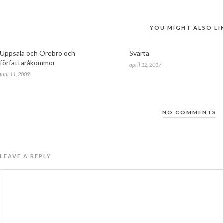
YOU MIGHT ALSO LI
Uppsala och Örebro och
Svärta
författaråkommor
april 12, 2017
juni 11, 2009
NO COMMENTS
LEAVE A REPLY