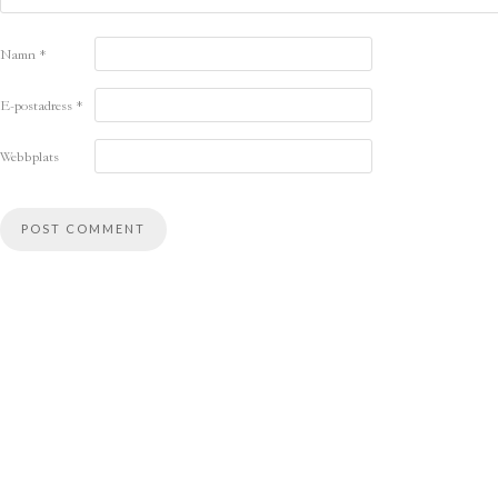
Namn
*
E-postadress
*
Webbplats