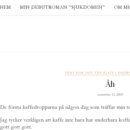
HEM
MIN DEBUTROMAN ”SJUKDOMEN”
OM M
SÅNT SOM INTE FÅR PLATS I ANDR
Åh
november 15, 2009
De första kaffedropparna på någon dag som träffar min tu
Jag tycker verkligen att kaffe inte bara har underbara koff
gott gott gott.