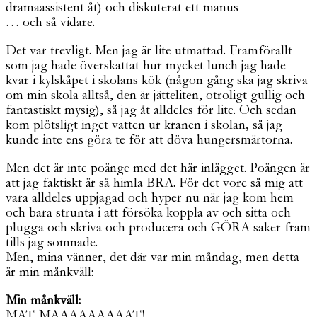
dramaassistent åt) och diskuterat ett manus
… och så vidare.
Det var trevligt. Men jag är lite utmattad. Framförallt
som jag hade överskattat hur mycket lunch jag hade
kvar i kylskåpet i skolans kök (någon gång ska jag skriva
om min skola alltså, den är jätteliten, otroligt gullig och
fantastiskt mysig), så jag åt alldeles för lite. Och sedan
kom plötsligt inget vatten ur kranen i skolan, så jag
kunde inte ens göra te för att döva hungersmärtorna.
Men det är inte poänge med det här inlägget. Poängen är
att jag faktiskt är så himla BRA. För det vore så mig att
vara alldeles uppjagad och hyper nu när jag kom hem
och bara strunta i att försöka koppla av och sitta och
plugga och skriva och producera och GÖRA saker fram
tills jag somnade.
Men, mina vänner, det där var min måndag, men detta
är min månkväll:
Min månkväll:
MAT. MAAAAAAAAAT!