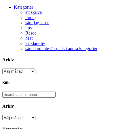
Kategorier
att skriva
familj
sånt jag läser
tips
Resor
Mat
Enklare liv
sånt som inte får plats i andra kategorier
Arkiv
Arkiv
Sök
Arkiv
Arkiv