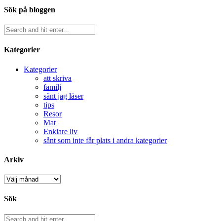
Sök på bloggen
Kategorier
Kategorier
att skriva
familj
sånt jag läser
tips
Resor
Mat
Enklare liv
sånt som inte får plats i andra kategorier
Arkiv
Arkiv
Sök