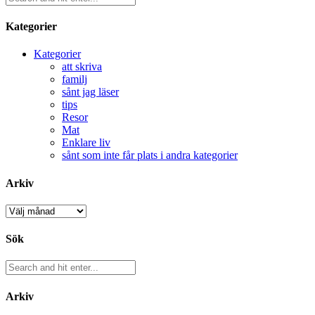
Kategorier
Kategorier
att skriva
familj
sånt jag läser
tips
Resor
Mat
Enklare liv
sånt som inte får plats i andra kategorier
Arkiv
Arkiv
Sök
Arkiv