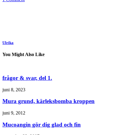
Ulrika
You Might Also Like
frågor & svar, del 1.
juni 8, 2023
Mura grund, kärleksbomba kroppen
juni 9, 2012
Mucoangin gör dig glad och fin