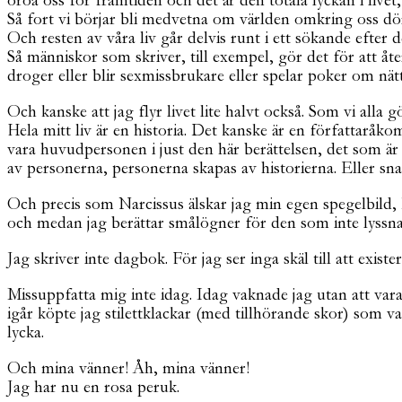
oroa oss för framtiden och det är den totala lyckan i livet
Så fort vi börjar bli medvetna om världen omkring oss dör de
Och resten av våra liv går delvis runt i ett sökande efter d
Så människor som skriver, till exempel, gör det för att åt
droger eller blir sexmissbrukare eller spelar poker om nät
Och kanske att jag flyr livet lite halvt också. Som vi alla gö
Hela mitt liv är en historia. Det kanske är en författaråk
vara huvudpersonen i just den här berättelsen, det som är
av personerna, personerna skapas av historierna. Eller s
Och precis som Narcissus älskar jag min egen spegelbild, k
och medan jag berättar smålögner för den som inte lyssnar le
Jag skriver inte dagbok. För jag ser inga skäl till att exi
Missuppfatta mig inte idag. Idag vaknade jag utan att var
igår köpte jag stilettklackar (med tillhörande skor) som v
lycka.
Och mina vänner! Åh, mina vänner!
Jag har nu en rosa peruk.