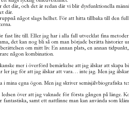
, ett slags lycklig omedvetenhet.
t där, och det är redan där vi blir dysfunktionella människor
et där.
eruppnå något slags helhet. För att hitta tillbaka till den 
terna.
r fast lite till. Eller jag har i alla fall utvecklat fina meto
omma, det kan nog bli så om man började berätta historier u
 berättelsen om mitt liv. En annan plats, en annan tidpunkt,
narare någon kombination.
anske mer i överförd bemärkelse att jag älskar att skapa bil
r jag för att jag älskar att vara… inte jag. Men jag älskar at
stera i mina egna ögon. Men jag skriver semisjälvbiografiska 
a ledsen över att jag vaknade för första gången på länge. 
ar fantastiska, samt ett nattlinne man kan använda som klänn