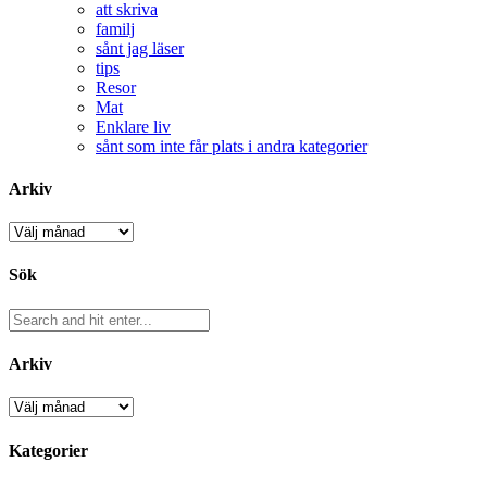
att skriva
familj
sånt jag läser
tips
Resor
Mat
Enklare liv
sånt som inte får plats i andra kategorier
Arkiv
Arkiv
Sök
Arkiv
Arkiv
Kategorier