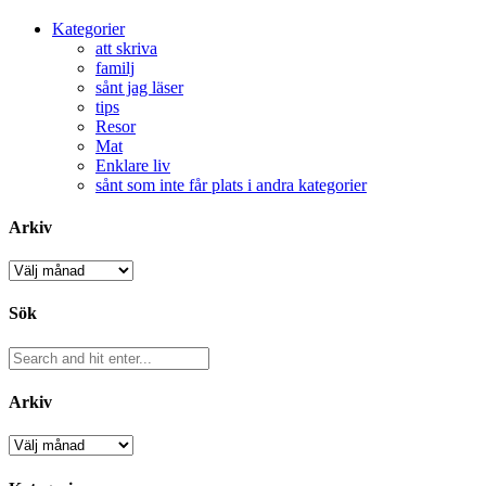
Kategorier
att skriva
familj
sånt jag läser
tips
Resor
Mat
Enklare liv
sånt som inte får plats i andra kategorier
Arkiv
Arkiv
Sök
Arkiv
Arkiv