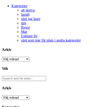
Kategorier
att skriva
familj
sånt jag läser
tips
Resor
Mat
Enklare liv
sånt som inte får plats i andra kategorier
Arkiv
Arkiv
Sök
Arkiv
Arkiv