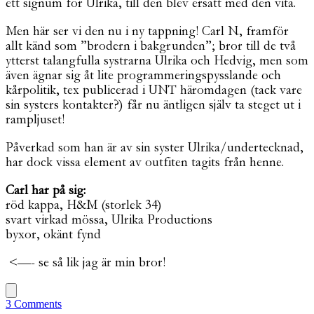
ett signum för Ulrika, till den blev ersatt med den vita.
Men här ser vi den nu i ny tappning! Carl N., framför
allt känd som ”brodern i bakgrunden”; bror till de två
ytterst talangfulla systrarna Ulrika och Hedvig, men som
även ägnar sig åt lite programmeringspysslande och
kårpolitik, tex publicerad i UNT häromdagen (tack vare
sin systers kontakter?) får nu äntligen själv ta steget ut i
rampljuset!
Påverkad som han är av sin syster Ulrika/undertecknad,
har dock vissa element av outfiten tagits från henne.
Carl har på sig:
röd kappa, H&M (storlek 34)
svart virkad mössa, Ulrika Productions
byxor, okänt fynd
<—- se så lik jag är min bror!
3 Comments