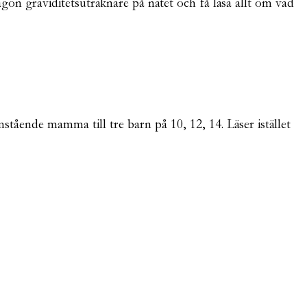
någon graviditetsuträknare på nätet och få läsa allt om vad
mstående mamma till tre barn på 10, 12, 14. Läser istället