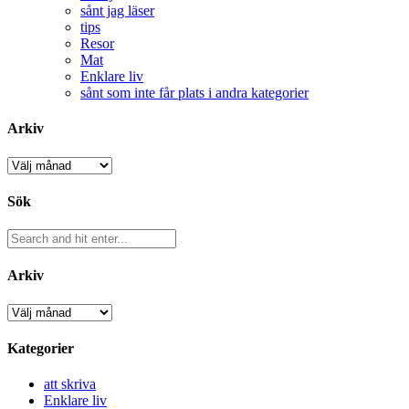
sånt jag läser
tips
Resor
Mat
Enklare liv
sånt som inte får plats i andra kategorier
Arkiv
Arkiv
Sök
Arkiv
Arkiv
Kategorier
att skriva
Enklare liv