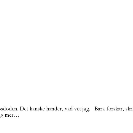
öden. Det kanske händer, vad vet jag. Bara forskar, skriv
r mig mer…