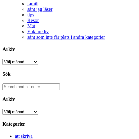
familj
sånt jag läser
tips
Resor
Mat
Enklare liv
sånt som inte får plats i andra kategorier
Arkiv
Arkiv
Sök
Arkiv
Arkiv
Kategorier
att skriva