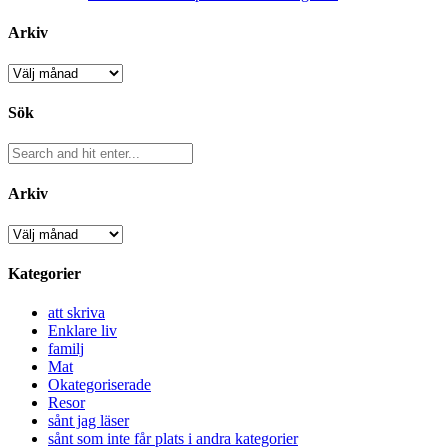
Arkiv
Arkiv
Sök
Arkiv
Arkiv
Kategorier
att skriva
Enklare liv
familj
Mat
Okategoriserade
Resor
sånt jag läser
sånt som inte får plats i andra kategorier