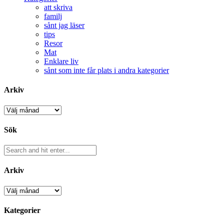
att skriva
familj
sånt jag läser
tips
Resor
Mat
Enklare liv
sånt som inte får plats i andra kategorier
Arkiv
Arkiv
Sök
Arkiv
Arkiv
Kategorier