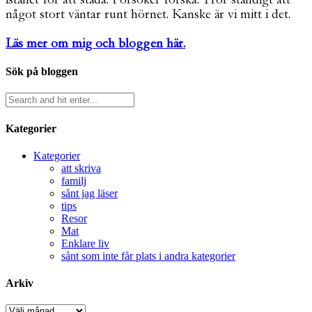
något stort väntar runt hörnet. Kanske är vi mitt i det.
Läs mer om mig och bloggen här.
Sök på bloggen
Kategorier
Kategorier
att skriva
familj
sånt jag läser
tips
Resor
Mat
Enklare liv
sånt som inte får plats i andra kategorier
Arkiv
Arkiv