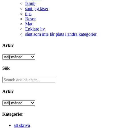
familj
sånt jag läser
tips
Resor
Mat
Enklare liv
sånt som inte får plats i andra kategorier
Arkiv
Arkiv
Sök
Arkiv
Arkiv
Kategorier
att skriva