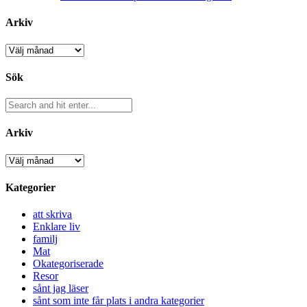
Arkiv
Arkiv
Sök
Arkiv
Arkiv
Kategorier
att skriva
Enklare liv
familj
Mat
Okategoriserade
Resor
sånt jag läser
sånt som inte får plats i andra kategorier