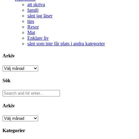
att skriva
familj
sånt jag läser
tips
Resor
Mat
Enklare liv
sånt som inte får plats i andra kategorier
Arkiv
Arkiv
Sök
Arkiv
Arkiv
Kategorier