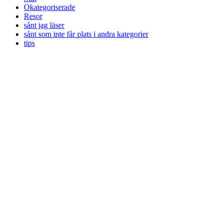
Okategoriserade
Resor
sånt jag läser
sånt som inte får plats i andra kategorier
tips