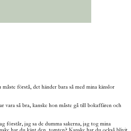
u måste förstå, det händer bara så med mina känslor
r vara så bra, kanske hon måste gå till bokaffären och
h jag förstår, jag sa de dumma sakerna, jag tog mina
 Kanske har du känt den, tomten? Kanske har du också blivit