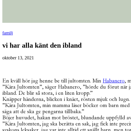
familj
vi har alla känt den ibland
oktober 13, 2021
En kväll hör jag henne be till jultomten. Min
Habanero
, 
”Kära Jultomten”, säger Habanero, ”hörde du förut när ja
ibland. De blir så stora, i en liten kropp.”
Knäpper händerna, blicken i knäet, rösten mjuk och lugn.
”Kära Jultomten, min mamma läser böcker om barn med stora
säga att de ska ge pengarna tillbaka.”
Böjer huvudet, hakan mot bröstet, blundande uppfylld av
”Kära Jultomten, jag ska berätta en sak, jag fick inte prec
syskons leksaker, jag var inte alltid ett snällt barn, men 