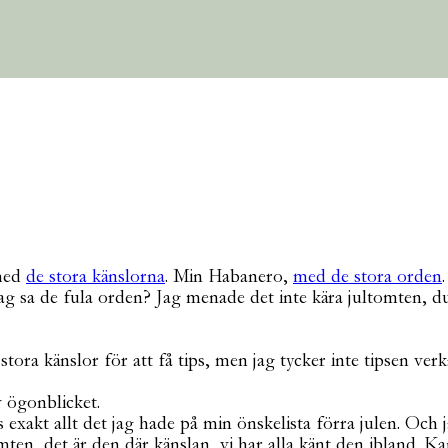
med
de stora känslorna
. Min Habanero,
med de stora orden
.
g sa de fula orden? Jag menade det inte kära jultomten, d
 känslor för att få tips, men jag tycker inte tipsen verka
 ögonblicket.
is exakt allt det jag hade på min önskelista förra julen. Oc
tomten, det är den där känslan, vi har alla känt den ibland.