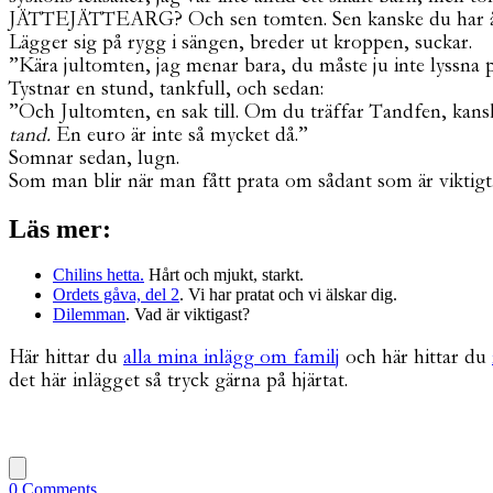
JÄTTEJÄTTEARG? Och sen tomten. Sen kanske du har å
Lägger sig på rygg i sängen, breder ut kroppen, suckar.
”Kära jultomten, jag menar bara, du måste ju inte lyssna 
Tystnar en stund, tankfull, och sedan:
”Och Jultomten, en sak till. Om du träffar Tandfen, kan
tand.
En euro är inte så mycket då.”
Somnar sedan, lugn.
Som man blir när man fått prata om sådant som är viktigt
Läs mer:
Chilins hetta.
Hårt och mjukt, starkt.
Ordets gåva, del 2
. Vi har pratat och vi älskar dig.
Dilemman
. Vad är viktigast?
Här hittar du
alla mina inlägg om familj
och här hittar du
det här inlägget så tryck gärna på hjärtat.
0 Comments