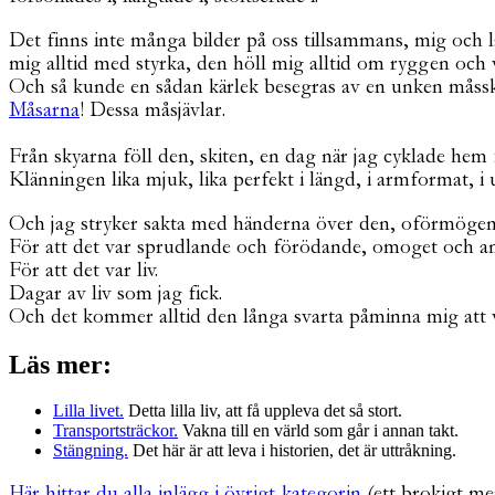
Det finns inte många bilder på oss tillsammans, mig och l
mig alltid med styrka, den höll mig alltid om ryggen och vi
Och så kunde en sådan kärlek besegras av en unken måssk
Måsarna
! Dessa måsjävlar.
Från skyarna föll den, skiten, en dag när jag cyklade hem
Klänningen lika mjuk, lika perfekt i längd, i armformat, i u
Och jag stryker sakta med händerna över den, oförmögen at
För att det var sprudlande och förödande, omoget och an
För att det var liv.
Dagar av liv som jag fick.
Och det kommer alltid den långa svarta påminna mig att 
Läs mer:
Lilla livet.
Detta lilla liv, att få uppleva det så stort.
Transportsträckor.
Vakna till en värld som går i annan takt.
Stängning.
Det här är att leva i historien, det är uttråkning.
Här hittar du alla inlägg i övrigt-kategorin
(ett brokigt me