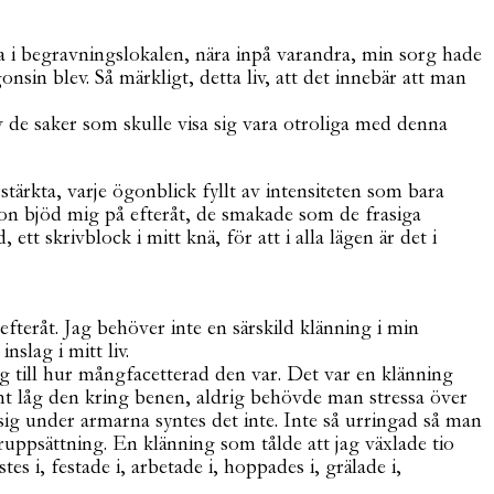
ga i begravningslokalen, nära inpå varandra, min sorg hade
nsin blev. Så märkligt, detta liv, att det innebär att man
v de saker som skulle visa sig vara otroliga med denna
rkta, varje ögonblick fyllt av intensiteten som bara
on bjöd mig på efteråt, de smakade som de frasiga
 skrivblock i mitt knä, för att i alla lägen är det i
fteråt. Jag behöver inte en särskild klänning i min
slag i mitt liv.
og till hur mångfacetterad den var. Det var en klänning
mt låg den kring benen, aldrig behövde man stressa över
sig under armarna syntes det inte. Inte så urringad så man
ppsättning. En klänning som tålde att jag växlade tio
tes i, festade i, arbetade i, hoppades i, grälade i,